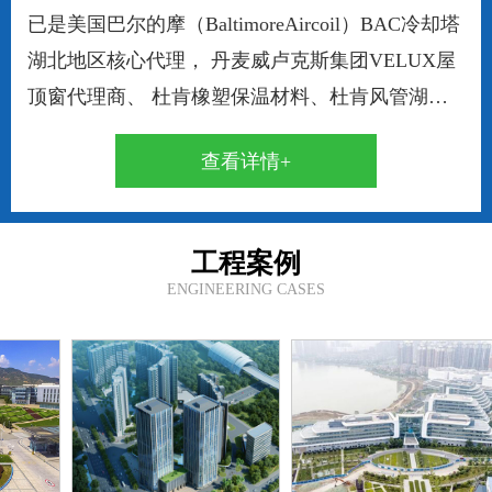
已是美国巴尔的摩（BaltimoreAircoil）BAC冷却塔
湖北地区核心代理， 丹麦威卢克斯集团VELUX屋
顶窗代理商、 杜肯橡塑保温材料、杜肯风管湖北
地区一级代理。 本公司自成立以来凭借专业水平
查看详情+
和成熟的技术在行业内迅速崛起，依靠诚信求发
展，不断为用户提供满意的高品质产品，是我们始
终不变的追求。在充分获得上游厂家先进的技术支
工程案例
持的基础上，现己成功为光电行业、金融行业、大
ENGINEERING CASES
型高端综合体等用户提供高品质产品及完善的配套
服务。成功案例包括：劲酒神龙......