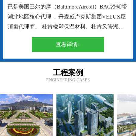
已是美国巴尔的摩（BaltimoreAircoil）BAC冷却塔
湖北地区核心代理， 丹麦威卢克斯集团VELUX屋
顶窗代理商、 杜肯橡塑保温材料、杜肯风管湖北
地区一级代理。 本公司自成立以来凭借专业水平
查看详情+
和成熟的技术在行业内迅速崛起，依靠诚信求发
展，不断为用户提供满意的高品质产品，是我们始
终不变的追求。在充分获得上游厂家先进的技术支
工程案例
持的基础上，现己成功为光电行业、金融行业、大
ENGINEERING CASES
型高端综合体等用户提供高品质产品及完善的配套
服务。成功案例包括：劲酒神龙......